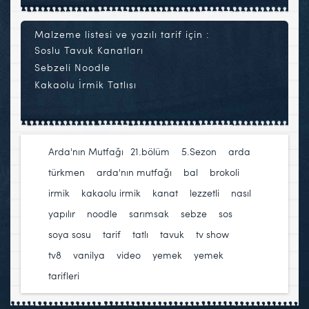
Malzeme listesi ve yazılı tarif için :
Soslu Tavuk Kanatları
Sebzeli Noodle
Kakaolu İrmik Tatlısı
Arda'nın Mutfağı
21.bölüm
,
5.Sezon
,
arda
türkmen
,
arda'nın mutfağı
,
bal
,
brokoli
,
irmik
,
kakaolu irmik
,
kanat
,
lezzetli
,
nasıl
yapılır
,
noodle
,
sarımsak
,
sebze
,
sos
,
soya sosu
,
tarif
,
tatlı
,
tavuk
,
tv show
,
tv8
,
vanilya
,
video
,
yemek
,
yemek
tarifleri