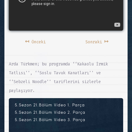
↤
↦
Önceki
Sonraki
Arda Türkmen; bu programda ‘‘Kakaolu İrmik
Tatlısı’’, ‘‘Soslu Tavuk Kanatları’’ ve
‘‘Sebzeli Noodle’’ tariflerini sizlerle
paylaşıyor.
5.Sezon 21.Bölüm Video 1. Parça
5.Sezon 21.Bölüm Video 2. Parça
5.Sezon 21.Bölüm Video 3. Parça