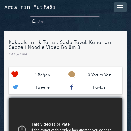
Arda'nın Mutfağı
Toggl
navig
Kakaolu İrmik Tatlısı, Soslu Tavuk Kanatları,
Sebzeli Noodle Video Bölüm 3
24 Kas 2014
1
Beğen
0 Yorum Yaz
Tweetle
Paylaş