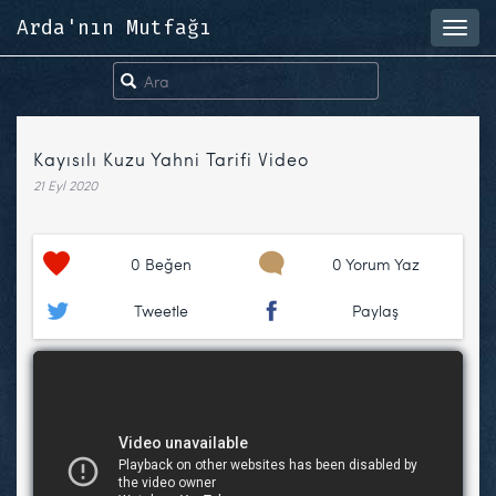
Arda'nın Mutfağı
Toggl
navig
Kayısılı Kuzu Yahni Tarifi Video
21 Eyl 2020
0
Beğen
0 Yorum Yaz
Tweetle
Paylaş