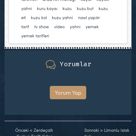
yahni
,
kuru kayısı
,
kuzu
,
kuzu but
,
kuzu
eti
,
kuzu kol
,
kuzu yahni
,
nasıl yapılır
,
tarif
,
tv show
,
video
,
yahni
,
yemek
,
yemek tarifleri
Yorumlar
Yorum Yap
Önceki
<
Zerdeçallı
Sonraki
>
Limonlu Islak