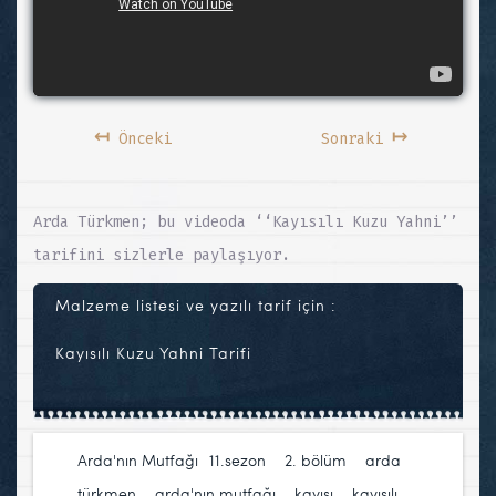
↤
↦
Önceki
Sonraki
Arda Türkmen; bu videoda ‘‘Kayısılı Kuzu Yahni’’
tarifini sizlerle paylaşıyor.
Malzeme listesi ve yazılı tarif için :
Kayısılı Kuzu Yahni Tarifi
Arda'nın Mutfağı
11.sezon
,
2. bölüm
,
arda
türkmen
,
arda'nın mutfağı
,
kayısı
,
kayısılı