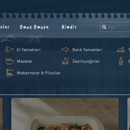
olar
Omuz Omuza
Kimdir
Et Yemekleri
Balık Yemekleri
Mezeler
Zeytinyağlılar
Makarnalar & Pilavlar