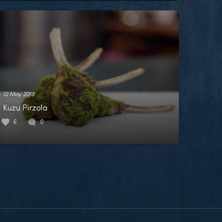
12 May 2018
Kuzu Pirzola
6
0