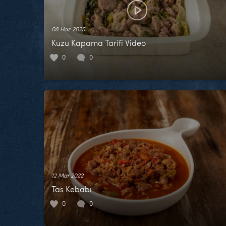
08 Haz 2025
Kuzu Kapama Tarifi Video
0
0
12 Mar 2022
Tas Kebabı
0
0