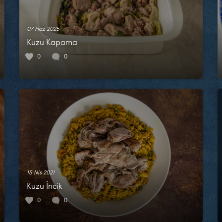
07 Haz 2025
Kuzu Kapama
0
0
15 Nis 2021
Kuzu İncik
0
0