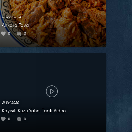
18 Mar 2024
Ankara Tava
0
0
21 Eyl 2020
Kayısılı Kuzu Yahni Tarifi Video
0
0