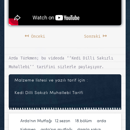
↤
↦
Önceki
Sonraki
Arda Türkmen; bu videoda ‘‘Kedi Dilli Sakızlı
Muhallebi’’ tarifini sizlerle paylaşıyor.
Malzeme listesi ve yazılı tarif için :
Kedi Dilli Sakızlı Muhallebi Tarifi
Arda'nın Mutfağı
12.sezon
,
18.bölüm
,
arda
türkmen
,
arda'nın mutfağı
,
damla sakızı
,