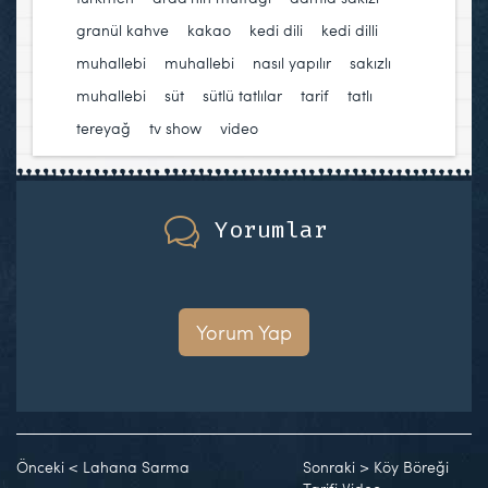
granül kahve
,
kakao
,
kedi dili
,
kedi dilli
muhallebi
,
muhallebi
,
nasıl yapılır
,
sakızlı
muhallebi
,
süt
,
sütlü tatlılar
,
tarif
,
tatlı
,
tereyağ
,
tv show
,
video
Yorumlar
Yorum Yap
Önceki
<
Lahana Sarma
Sonraki
>
Köy Böreği