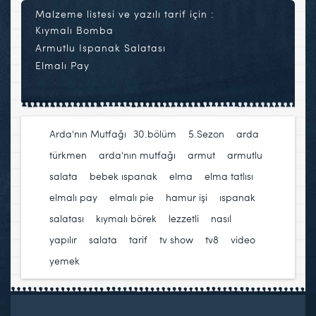
Malzeme listesi ve yazılı tarif için :
Kıymalı Bomba
Armutlu Ispanak Salatası
Elmalı Pay
Arda'nın Mutfağı
30.bölüm
,
5.Sezon
,
arda
türkmen
,
arda'nın mutfağı
,
armut
,
armutlu
salata
,
bebek ıspanak
,
elma
,
elma tatlısı
,
elmalı pay
,
elmalı pie
,
hamur işi
,
ıspanak
salatası
,
kıymalı börek
,
lezzetli
,
nasıl
yapılır
,
salata
,
tarif
,
tv show
,
tv8
,
video
,
yemek