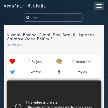
Arda'nın Mutfağı
Toggl
navig
Kıymalı Bomba, Elmalı Pay, Armutlu Ispanak
Salatası Video Bölüm 3
23 Ara 2014
0
Beğen
0 Yorum Yaz
Tweetle
Paylaş