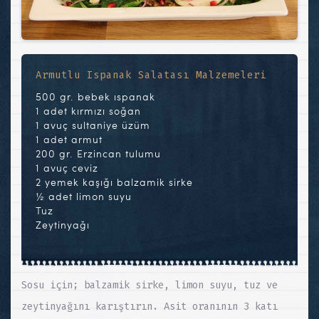
Armutlu Ispanak Salatası Malzemeleri
500 gr. bebek ıspanak
1 adet kırmızı soğan
1 avuç sultaniye üzüm
1 adet armut
200 gr. Erzincan tulumu
1 avuç ceviz
2 yemek kaşığı balzamik sirke
½ adet limon suyu
Tuz
Zeytinyağı
Sosu için; balzamik sirke, limon suyu, tuz ve
zeytinyağını karıştırın. Asit oranının 3 katı