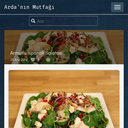
Arda'nın Mutfağı
Toggl
navig
Armutlu Ispanak Salatası
21 Ara 2014
3
1