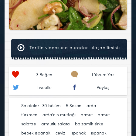
Tarifin videosuna buradan ulaşabilirsiniz
3
Beğen
1 Yorum Yaz
Tweetle
Paylaş
Salatalar
30.bölüm
,
5.Sezon
,
arda
türkmen
,
arda'nın mutfağı
,
armut
,
armut
salatası
,
armutlu salata
,
balzamik sirke
,
bebek ıspanak
,
ceviz
,
ıspanak
,
ıspanak