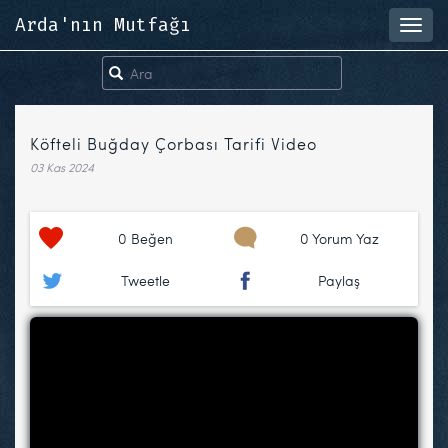
Arda'nın Mutfağı
Toggl
navig
Köfteli Buğday Çorbası Tarifi Video
03 Kas 2024
0
Beğen
0 Yorum Yaz
Tweetle
Paylaş