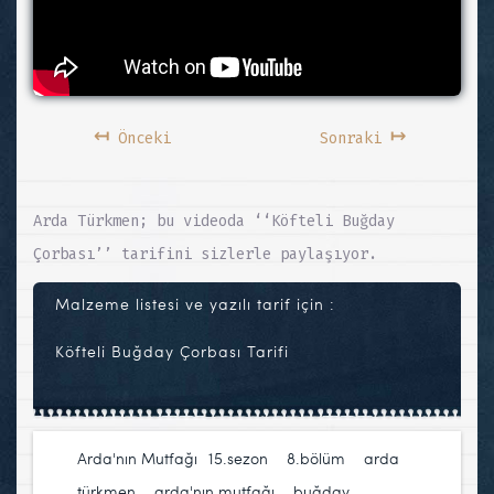
↤
↦
Önceki
Sonraki
Arda Türkmen; bu videoda ‘‘Köfteli Buğday
Çorbası’’ tarifini sizlerle paylaşıyor.
Malzeme listesi ve yazılı tarif için :
Köfteli Buğday Çorbası Tarifi
Arda'nın Mutfağı
15.sezon
,
8.bölüm
,
arda
türkmen
,
arda'nın mutfağı
,
buğday