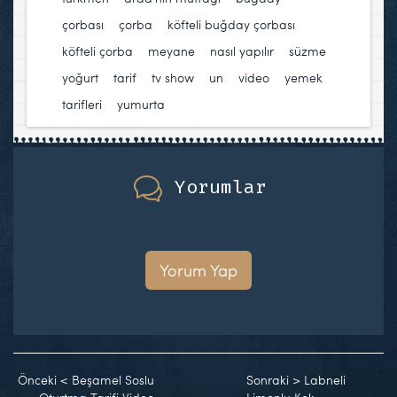
çorbası
,
çorba
,
köfteli buğday çorbası
,
köfteli çorba
,
meyane
,
nasıl yapılır
,
süzme
yoğurt
,
tarif
,
tv show
,
un
,
video
,
yemek
tarifleri
,
yumurta
Yorumlar
Yorum Yap
Önceki
<
Beşamel Soslu
Sonraki
>
Labneli