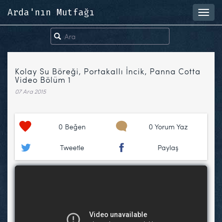
Arda'nın Mutfağı
Toggl
navig
Kolay Su Böreği, Portakallı İncik, Panna Cotta
Video Bölüm 1
07 Ara 2015
0
Beğen
0 Yorum Yaz
Tweetle
Paylaş