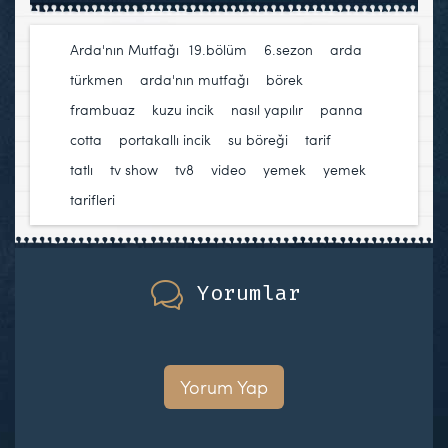
Arda'nın Mutfağı
19.bölüm
,
6.sezon
,
arda
türkmen
,
arda'nın mutfağı
,
börek
,
frambuaz
,
kuzu incik
,
nasıl yapılır
,
panna
cotta
,
portakallı incik
,
su böreği
,
tarif
,
tatlı
,
tv show
,
tv8
,
video
,
yemek
,
yemek
tarifleri
Yorumlar
Yorum Yap