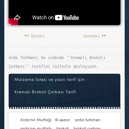
↤
↦
Önceki
Sonraki
Arda Türkmen; bu videoda ‘‘Kremalı Brokoli
Çorbası’’ tarifini sizlerle paylaşıyor.
Malzeme listesi ve yazılı tarif için :
Kremalı Brokoli Çorbası Tarifi
Arda'nın Mutfağı
16.sezon
,
arda türkmen
,
arda'nın mutfağı
,
brokoli
,
brokoli çorbası
,