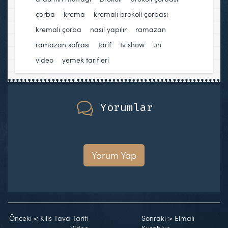
çorba
,
krema
,
kremalı brokoli çorbası
,
kremalı çorba
,
nasıl yapılır
,
ramazan
,
ramazan sofrası
,
tarif
,
tv show
,
un
,
video
,
yemek tarifleri
Yorumlar
Yorum Yap
Önceki
<
Kilis Tava Tarifi
Sonraki
>
Elmalı