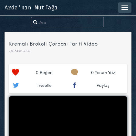
Arda'nın Mutfağı
Toggl
navig
Kremalı Brokoli Çorbası Tarifi Video
04 Mar 2026
0
Beğen
0 Yorum Yaz
Tweetle
Paylaş