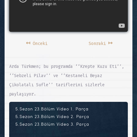
↤
↦
Önceki
Sonraki
Arda Türkmen; bu programda ‘‘Krepte Kuzu Eti’’,
‘‘Sebzeli Pilav’’ ve ‘‘Kestaneli Beyaz
Çikolatalı Sufle’’ tariflerini sizlerle
paylaşıyor.
5.Sezon 23.Bölüm Video 1. Parça
5.Sezon 23.Bölüm Video 2. Parça
5.Sezon 23.Bölüm Video 3. Parça