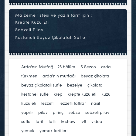
Malzeme listesi ve yazılı tarif için :
Krepte Kuzu Eti
Sebzeli Pilav
Kestaneli Beyaz Çikolatalı Sufle
Arda'nın Mutfağı
23.bölüm
,
5.Sezon
,
arda
türkmen
,
arda'nın mutfağı
,
beyaz çikolata
,
beyaz çikolatalı sufle
,
bezelye
,
çikolata
,
kestaneli sufle
,
krep
,
krepte kuzu eti
,
kuzu
,
kuzu eti
,
lezzetli
,
lezzetli tatlılar
,
nasıl
yapılır
,
pilav
,
pirinç
,
sebze
,
sebzeli pilav
,
sufle
,
tarif
,
tatlı
,
tv show
,
tv8
,
video
,
yemek
,
yemek tarifleri