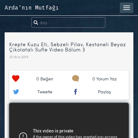
Arda'nın Mutfağı
Toggl
navig
Krepte Kuzu Eti, Sebzeli Pilav, Kestaneli Beyaz
Çikolatalı Sufle Video Bölüm 3
01 Ara 2014
0
Beğen
0 Yorum Yaz
Tweetle
Paylaş