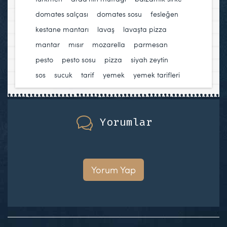
domates salçası
,
domates sosu
,
fesleğen
,
kestane mantarı
,
lavaş
,
lavaşta pizza
,
mantar
,
mısır
,
mozarella
,
parmesan
,
pesto
,
pesto sosu
,
pizza
,
siyah zeytin
,
sos
,
sucuk
,
tarif
,
yemek
,
yemek tarifleri
Yorumlar
Yorum Yap