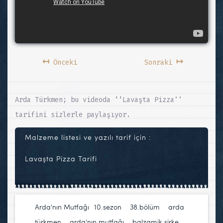
↤
↦
Önceki
Sonraki
Arda Türkmen; bu videoda ‘‘Lavaşta Pizza’’
tarifini sizlerle paylaşıyor.
Malzeme listesi ve yazılı tarif için :
Lavaşta Pizza Tarifi
Arda'nın Mutfağı
10.sezon
,
38.bölüm
,
arda
türkmen
,
arda'nın mutfağı
,
balzamik sirke
,