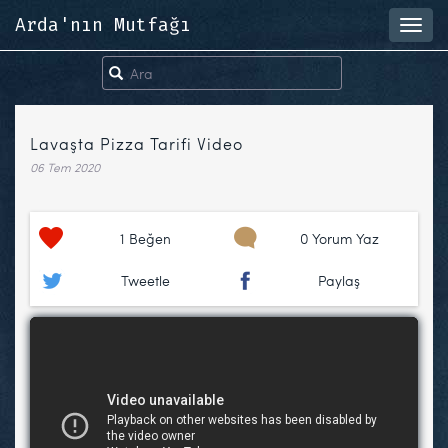
Arda'nın Mutfağı
Toggl
navig
Lavaşta Pizza Tarifi Video
06 Tem 2020
1
Beğen
0 Yorum Yaz
Tweetle
Paylaş