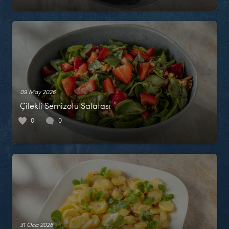
09 May 2026
Çilekli Semizotu Salatası
0
0
31 Oca 2026