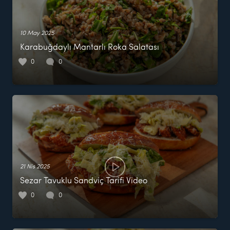
10 May 2025
Karabuğdaylı Mantarlı Roka Salatası
0
0
21 Nis 2025
Sezar Tavuklu Sandviç Tarifi Video
0
0