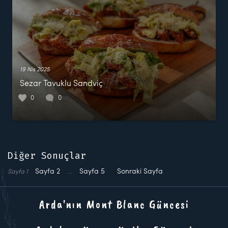
19 Nis 2025
Sezar Tavuklu Sandviç
0
0
Diğer Sonuçlar
Sayfa
2
…
Sayfa
5
Sonraki Sayfa
Sayfa
1
Arda'nın Mont Blanc Güncesi