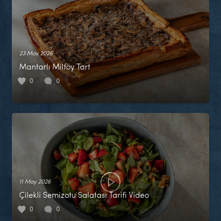
23 May 2026
Mantarlı Milföy Tart
0
0
11 May 2026
Çilekli Semizotu Salatası Tarifi Video
0
0