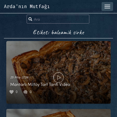
Arda'nın Mutfağı
Toggl
navig
Etiket: balzamik sirke
25 May 2026
Mantarlı Milföy Tart Tarifi Video
0
0