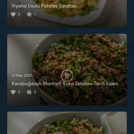
Viyana Usulü Patates Salatası
0
1
12 May 2025
Karabuğdaylı Mantarlı Roka Salatası Tarifi Video
0
0