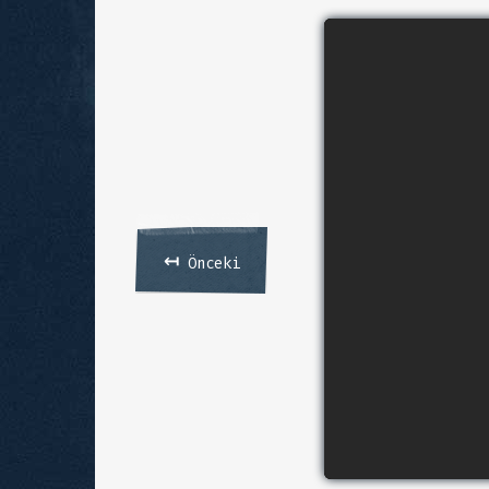
↤
Önceki