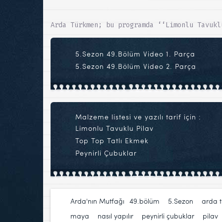
Arda Türkmen; bu programda ‘‘Limonlu Tavukl
5.Sezon 49.Bölüm Video 1. Parça
5.Sezon 49.Bölüm Video 2. Parça
Malzeme listesi ve yazılı tarif için :
Limonlu Tavuklu Pilav
Top Top Tatlı Ekmek
Peynirli Çubuklar
Arda'nın Mutfağı
49.bölüm
,
5.Sezon
,
arda 
maya
,
nasıl yapılır
,
peynirli çubuklar
,
pilav