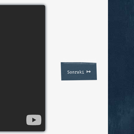
↦
Sonraki