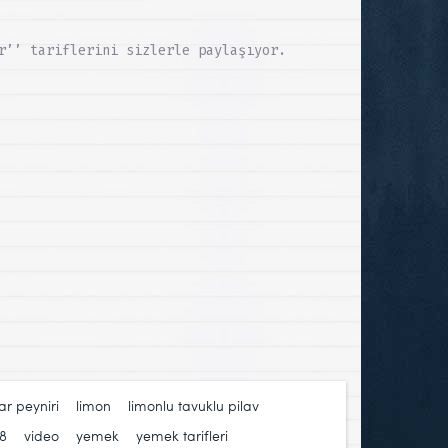
r’’ tariflerini sizlerle paylaşıyor.
ar peyniri
,
limon
,
limonlu tavuklu pilav
,
v8
,
video
,
yemek
,
yemek tarifleri