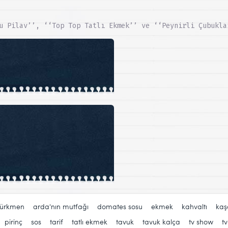
u Pilav’’, ‘‘Top Top Tatlı Ekmek’’ ve ‘‘Peynirli Çubukla
türkmen
,
arda'nın mutfağı
,
domates sosu
,
ekmek
,
kahvaltı
,
kaş
,
pirinç
,
sos
,
tarif
,
tatlı ekmek
,
tavuk
,
tavuk kalça
,
tv show
,
t