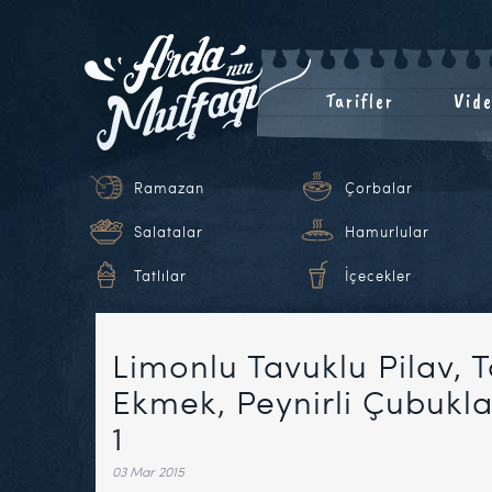
Tarifler
Vide
Ramazan
Çorbalar
Salatalar
Hamurlular
Tatlılar
İçecekler
Limonlu Tavuklu Pilav, T
Ekmek, Peynirli Çubukl
1
03 Mar 2015