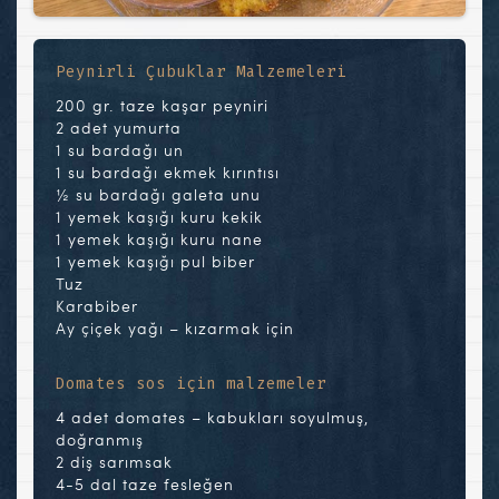
Peynirli Çubuklar Malzemeleri
200 gr. taze kaşar peyniri
2 adet yumurta
1 su bardağı un
1 su bardağı ekmek kırıntısı
½ su bardağı galeta unu
1 yemek kaşığı kuru kekik
1 yemek kaşığı kuru nane
1 yemek kaşığı pul biber
Tuz
Karabiber
Ay çiçek yağı – kızarmak için
Domates sos için malzemeler
4 adet domates – kabukları soyulmuş,
doğranmış
2 diş sarımsak
4-5 dal taze fesleğen