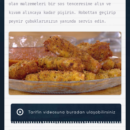
olan malzemeleri bir sos tenceresine alın ve
kıvam alıncaya kadar pişirin. Robottan geçirip
peynir çubuklarınızın yanında servis edin.
Tarifin videosuna buradan ulaşabilirsiniz