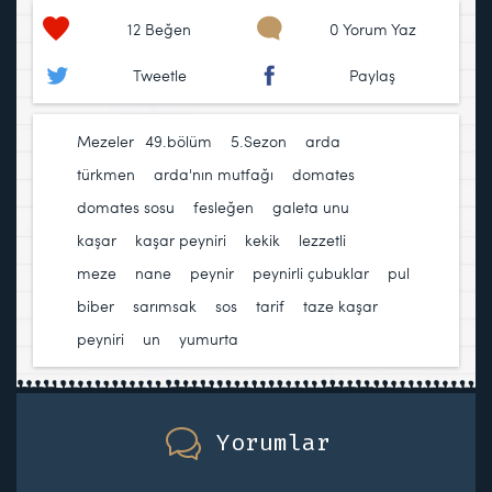
12
Beğen
0 Yorum Yaz
Tweetle
Paylaş
Mezeler
49.bölüm
,
5.Sezon
,
arda
türkmen
,
arda'nın mutfağı
,
domates
,
domates sosu
,
fesleğen
,
galeta unu
,
kaşar
,
kaşar peyniri
,
kekik
,
lezzetli
,
meze
,
nane
,
peynir
,
peynirli çubuklar
,
pul
biber
,
sarımsak
,
sos
,
tarif
,
taze kaşar
peyniri
,
un
,
yumurta
Yorumlar