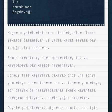
Tuz
Karabiber
Zeytinyağı
Kaşar peynirlerini kısa dikdörtgenler olacak
şekilde dilimleyin ve yağlı kağıt serili bir
tabağa alıp dondurun.
Ekmek kırıntısı, kuru baharatlar, tuz ve
karabiberi bir kasede harmanlayın.
Donmuş taze kaşarları çıkarıp önce una sonra
yumurtaya sonra tekrar una ve tekrar yumurtaya,
son olarak da hazırladığınız ekmek kırıntılı
karışıma bulayın ve derin yağda kızartın.
Peynir çubuklarınız pişerken domates sos için