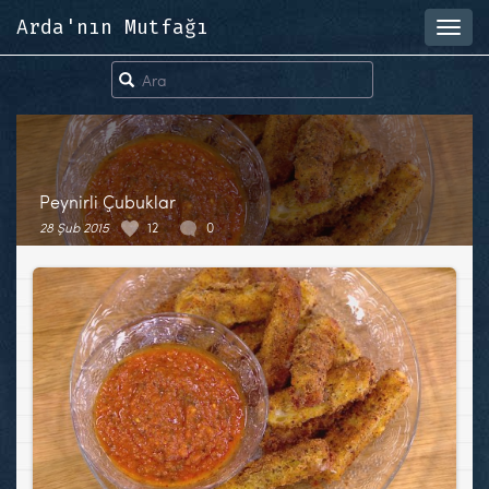
Arda'nın Mutfağı
Toggl
navig
Peynirli Çubuklar
28 Şub 2015
12
0