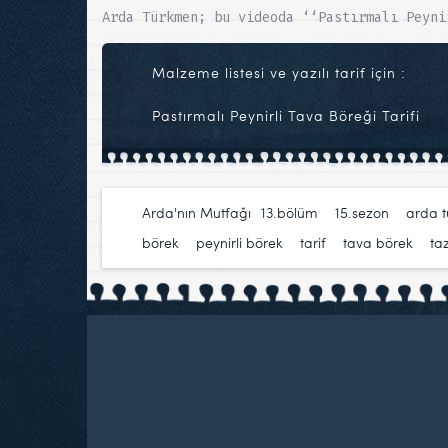
Arda Türkmen; bu videoda ‘‘Pastırmalı Peyni
Malzeme listesi ve yazılı tarif için :
Pastırmalı Peynirli Tava Böreği Tarifi
Arda'nın Mutfağı
13.bölüm
,
15.sezon
,
arda 
börek
,
peynirli börek
,
tarif
,
tava börek
,
ta