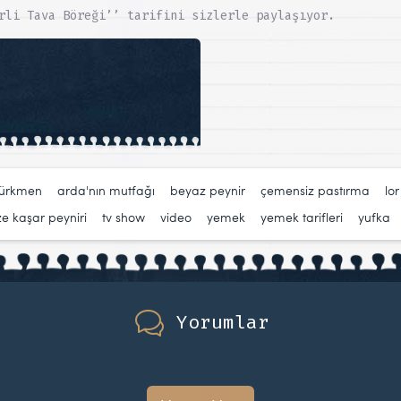
rli Tava Böreği’’ tarifini sizlerle paylaşıyor.
türkmen
,
arda'nın mutfağı
,
beyaz peynir
,
çemensiz pastırma
,
lor
ze kaşar peyniri
,
tv show
,
video
,
yemek
,
yemek tarifleri
,
yufka
Yorumlar