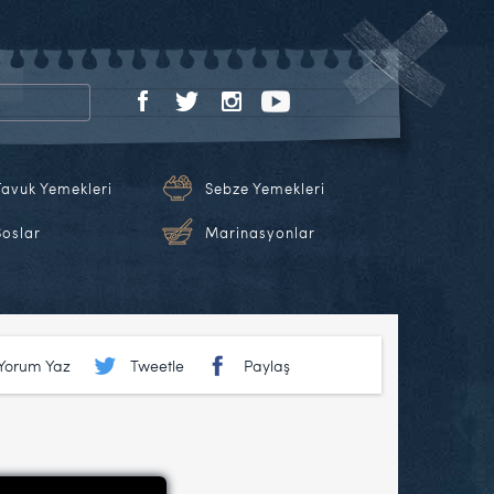
Tavuk Yemekleri
Sebze Yemekleri
Soslar
Marinasyonlar
Yorum Yaz
Tweetle
Paylaş