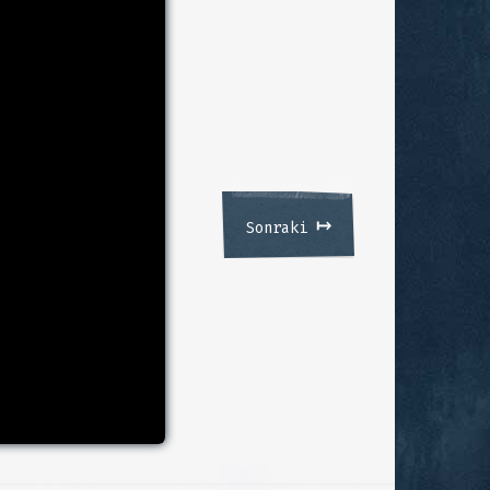
↦
Sonraki