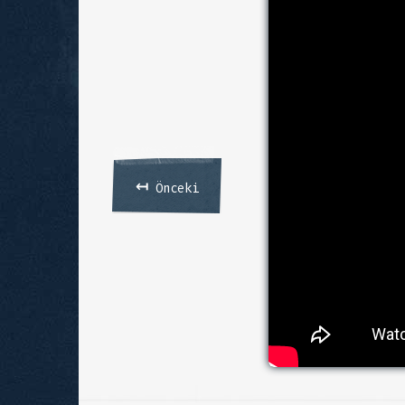
↤
Önceki