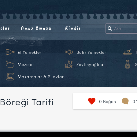
olar
Omuz Omuza
Kimdir
Et Yemekleri
Balık Yemekleri
Mezeler
Zeytinyağlılar
Makarnalar & Pilavlar
Böreği Tarifi
0
Beğen
0 