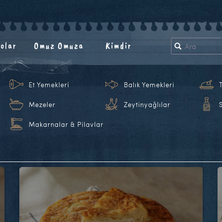
olar
Omuz Omuza
Kimdir
Et Yemekleri
Balık Yemekleri
Mezeler
Zeytinyağlılar
Makarnalar & Pilavlar