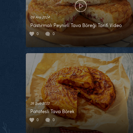
09 Ara 2024
Pastırmalı Peynirli Tava Böreği Tarifi Video
0
0
26 Şub 2022
Patatesli Tava Börek
0
0