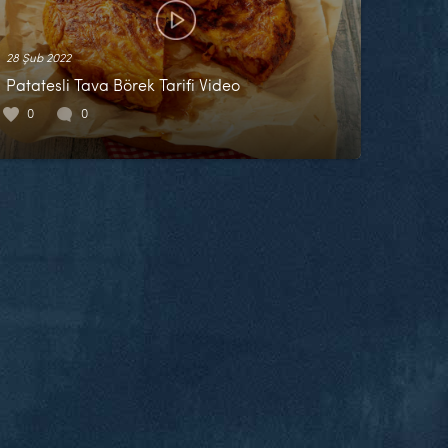
28 Şub 2022
Patatesli Tava Börek Tarifi Video
0
0