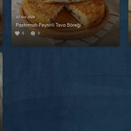
07 Ara 2024
Pastırmalı Peynirli Tava Böreği
0
0