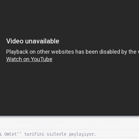
ı Omlet’’ tarifini sizlerle paylaşıyor.