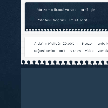
Malzeme listesi ve yazılı tarif için :
Patatesli Soğanlı Omlet Tarifi
Arda'nın Mutfağı
20.bölüm
,
9.sezon
,
arda 
soğanlı omlet
,
tarif
,
tv show
,
video
,
yemek t