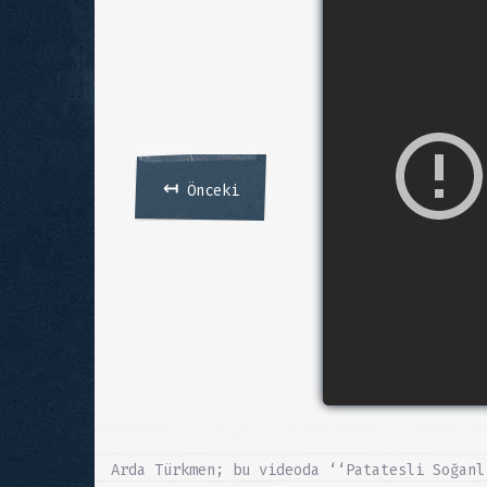
↤
Önceki
Arda Türkmen; bu videoda ‘‘Patatesli Soğanl