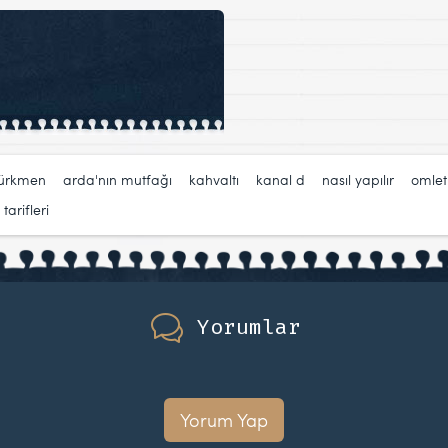
türkmen
,
arda'nın mutfağı
,
kahvaltı
,
kanal d
,
nasıl yapılır
,
omlet
arifleri
Yorumlar
Yorum Yap