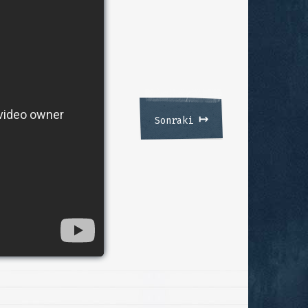
↦
Sonraki