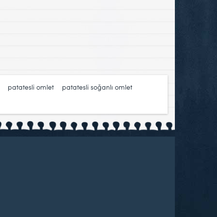
,
patatesli omlet
,
patatesli soğanlı omlet
,