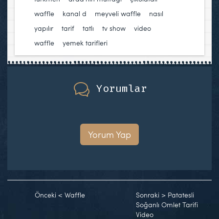
waffle
,
kanal d
,
meyveli waffle
,
nasıl
yapılır
,
tarif
,
tatlı
,
tv show
,
video
,
waffle
,
yemek tarifleri
Yorumlar
Yorum Yap
Önceki
<
Waffle
Sonraki
>
Patatesli
Soğanlı Omlet Tarifi
Video