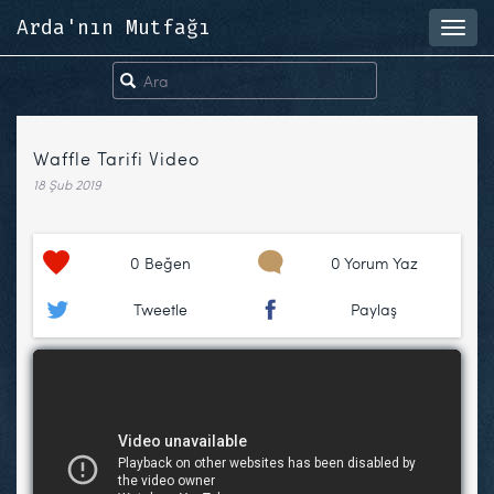
Arda'nın Mutfağı
Toggl
navig
Waffle Tarifi Video
18 Şub 2019
0
Beğen
0 Yorum Yaz
Tweetle
Paylaş