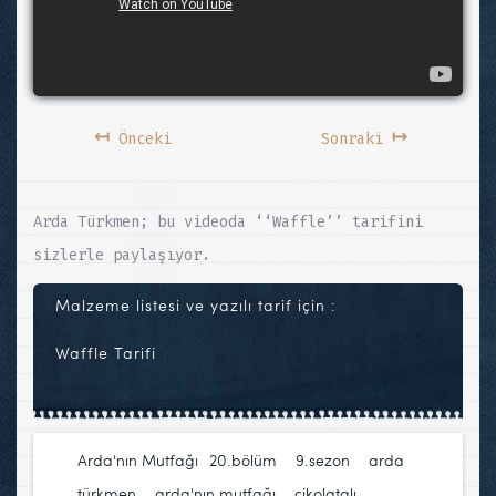
↤
↦
Önceki
Sonraki
Arda Türkmen; bu videoda ‘‘Waffle’’ tarifini
sizlerle paylaşıyor.
Malzeme listesi ve yazılı tarif için :
Waffle Tarifi
Arda'nın Mutfağı
20.bölüm
,
9.sezon
,
arda
türkmen
,
arda'nın mutfağı
,
çikolatalı