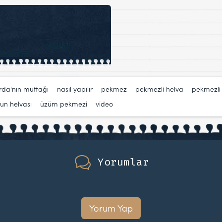
rda'nın mutfağı
,
nasıl yapılır
,
pekmez
,
pekmezli helva
,
pekmezli t
un helvası
,
üzüm pekmezi
,
video
Yorumlar
Yorum Yap