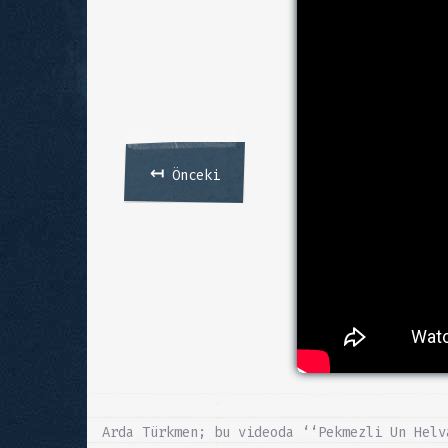
↤
Önceki
Arda Türkmen; bu videoda ‘‘Pekmezli Un Helv