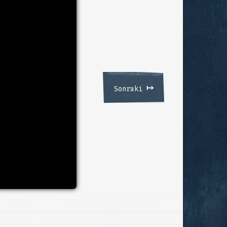
↦
Sonraki