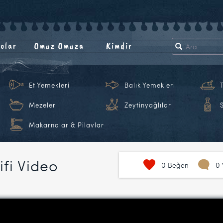
olar
Omuz Omuza
Kimdir
Et Yemekleri
Balık Yemekleri
Mezeler
Zeytinyağlılar
Makarnalar & Pilavlar
ifi Video
0
Beğen
0 