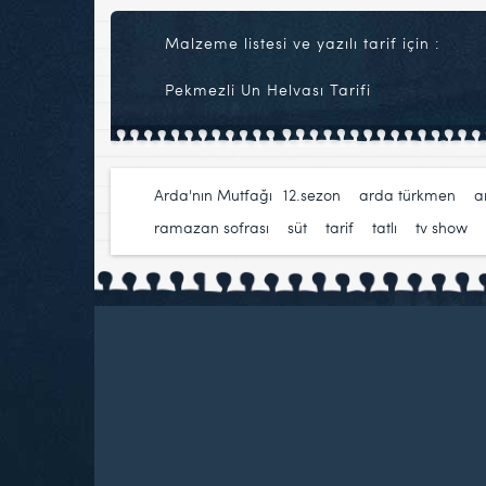
Malzeme listesi ve yazılı tarif için :
Pekmezli Un Helvası Tarifi
Arda'nın Mutfağı
12.sezon
,
arda türkmen
,
a
ramazan sofrası
,
süt
,
tarif
,
tatlı
,
tv show
,