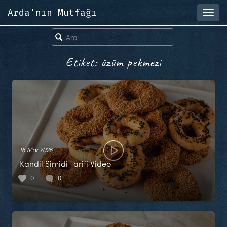
Arda'nın Mutfağı
Toggl
navig
Etiket: üzüm pekmezi
16 Mar 2026
Kandil Simidi Tarifi Video
0
0