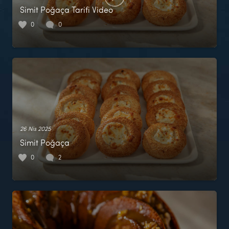
Simit Poğaça Tarifi Video
0
0
26 Nis 2025
Simit Poğaça
0
2