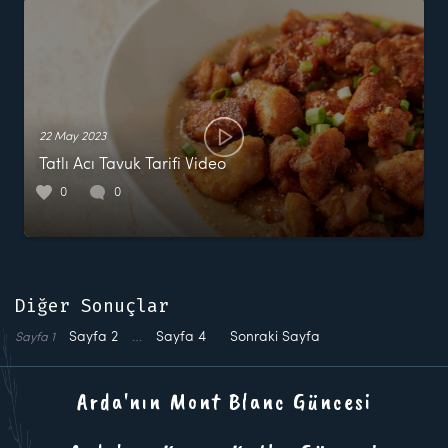
22 May 2023
Tatlı Acı Tavuk Tarifi Video
0
0
Diğer Sonuçlar
Sayfa
2
…
Sayfa
4
Sonraki Sayfa
Sayfa
1
Arda'nın Mont Blanc Güncesi