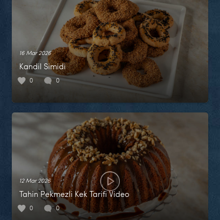
16 Mar 2026
Kandil Simidi
0
0
12 Mar 2026
Tahin Pekmezli Kek Tarifi Video
0
0