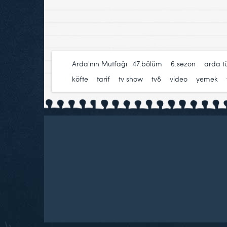
Arda'nın Mutfağı
47.bölüm
,
6.sezon
,
arda t
köfte
,
tarif
,
tv show
,
tv8
,
video
,
yemek
,