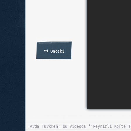
↤
Önceki
Arda Türkmen; bu videoda ‘‘Peynirli Köfte T