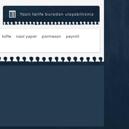
Yazılı tarife buradan ulaşabilirsiniz
,
köfte
,
nasıl yapılır
,
parmesan
,
peynirli