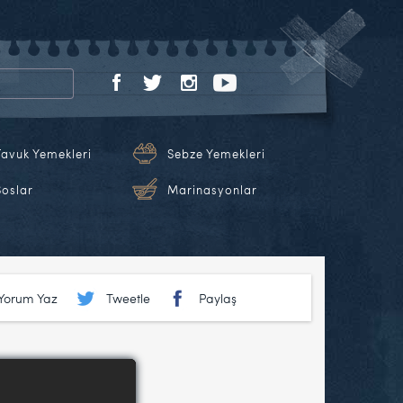
Tavuk Yemekleri
Sebze Yemekleri
Soslar
Marinasyonlar
Yorum Yaz
Tweetle
Paylaş