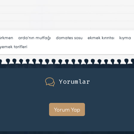
ürkmen
,
arda'nın mutfağı
,
domates sosu
,
ekmek kırıntısı
,
kıyma
yemek tarifleri
Yorumlar
Yorum Yap