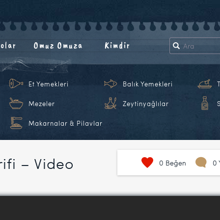
olar
Omuz Omuza
Kimdir
Et Yemekleri
Balık Yemekleri
Mezeler
Zeytinyağlılar
Makarnalar & Pilavlar
rifi – Video
0
Beğen
0 