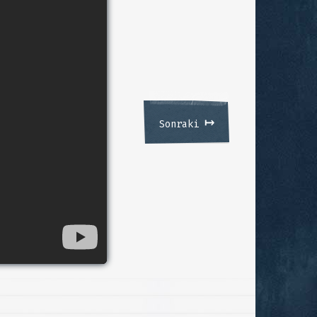
↦
Sonraki