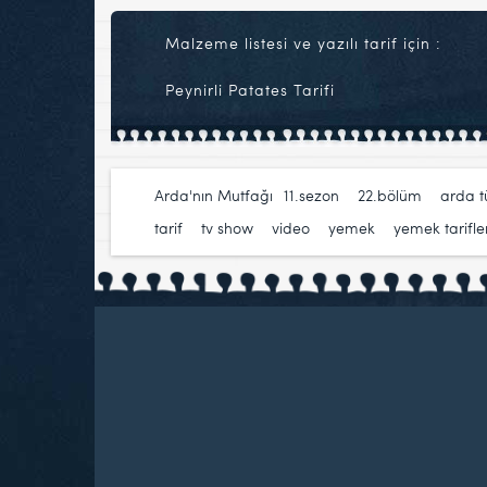
Malzeme listesi ve yazılı tarif için :
Peynirli Patates Tarifi
Arda'nın Mutfağı
11.sezon
,
22.bölüm
,
arda 
tarif
,
tv show
,
video
,
yemek
,
yemek tarifler