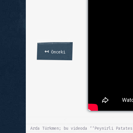
↤
Önceki
Arda Türkmen; bu videoda ‘‘Peynirli Patates