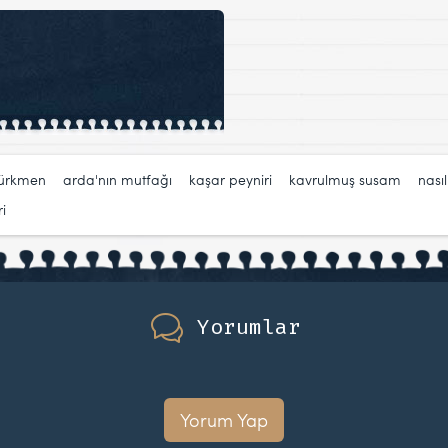
türkmen
,
arda'nın mutfağı
,
kaşar peyniri
,
kavrulmuş susam
,
nasıl
i
Yorumlar
Yorum Yap