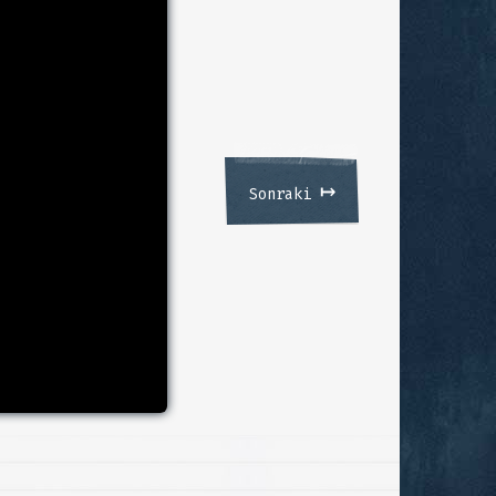
↦
Sonraki