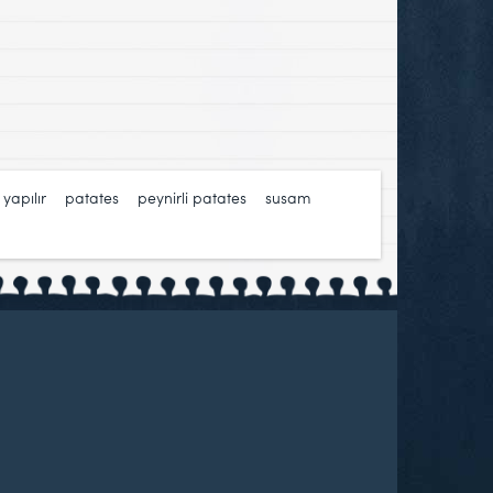
 yapılır
,
patates
,
peynirli patates
,
susam
,