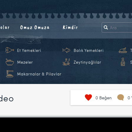
olar
Omuz Omuza
Kimdir
Et Yemekleri
Balık Yemekleri
Mezeler
Zeytinyağlılar
Makarnalar & Pilavlar
ideo
0
Beğen
0 