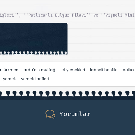
işleri’’, ‘‘Patlıcanlı Bulgur Pilavı’’ ve ‘‘Vişneli Mini
a türkmen
,
arda'nın mutfağı
,
et yemekleri
,
labneli bonfile
,
patlıc
,
yemek
,
yemek tarifleri
Yorumlar