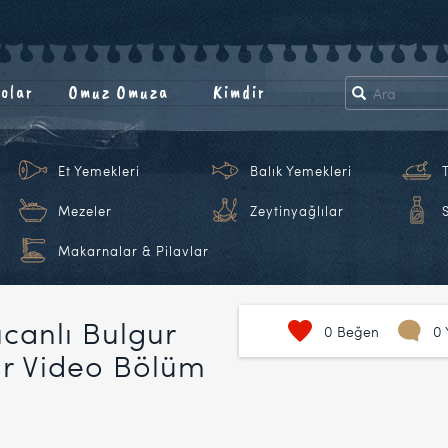
olar
Omuz Omuza
Kimdir
Et Yemekleri
Balık Yemekleri
Mezeler
Zeytinyağlılar
Makarnalar & Pilavlar
lıcanlı Bulgur
0
Beğen
0 
lar Video Bölüm