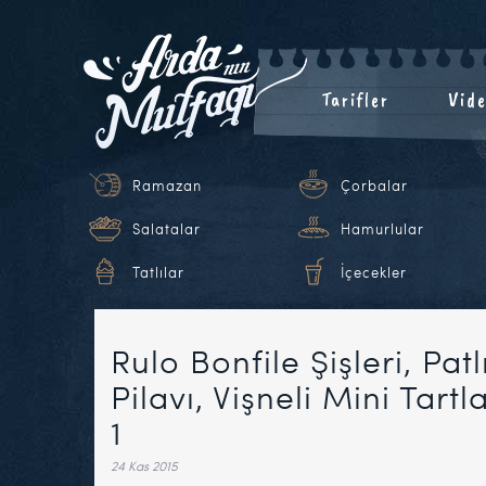
Tarifler
Vide
Ramazan
Çorbalar
Salatalar
Hamurlular
Tatlılar
İçecekler
Rulo Bonfile Şişleri, Pat
Pilavı, Vişneli Mini Tart
1
24 Kas 2015