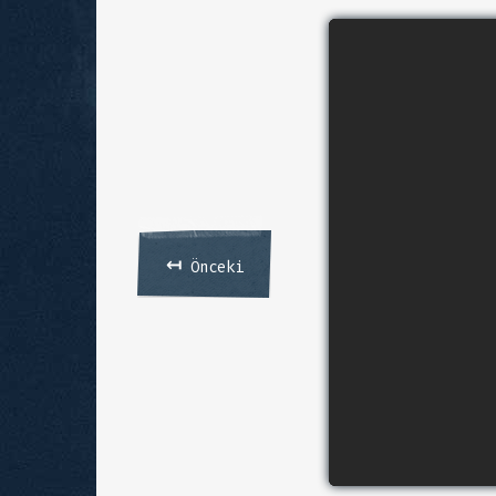
↤
Önceki