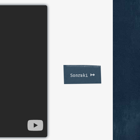
↦
Sonraki