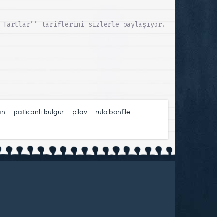
 Tartlar’’ tariflerini sizlerle paylaşıyor.
an
,
patlıcanlı bulgur
,
pilav
,
rulo bonfile
,