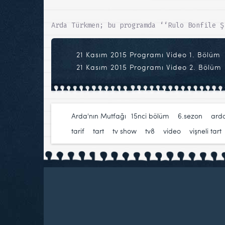
Arda Türkmen; bu programda ‘‘Rulo Bonfile Ş
21 Kasım 2015 Programı Video 1. Bölüm
21 Kasım 2015 Programı Video 2. Bölüm
Arda'nın Mutfağı
15nci bölüm
,
6.sezon
,
ard
tarif
,
tart
,
tv show
,
tv8
,
video
,
vişneli tart