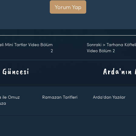
Yorum Yap
şneli Mini Tartlar Video Bölüm
Sonraki
>
Tarhana Köfteli
2
Video Bölüm 2
 Güncesi
Arda'nın
a ile Omuz
Ramazan Tarifleri
Arda'dan Yazılar
uza