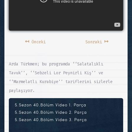
↤
↦
Önceki
Sonraki
Arda Türkmen; bu programda ‘‘Salatalıklı
Tavuk’’, ‘‘Sebzeli Lor Peynirli Kiş’’ ve
‘‘Marmelatlı Kurabiye’’ tariflerini sizlerle
paylaşıyor.
5.Sezon 40.Bölüm Video 1. Parça
5.Sezon 40.Bölüm Video 2. Parça
5.Sezon 40.Bölüm Video 3. Parça