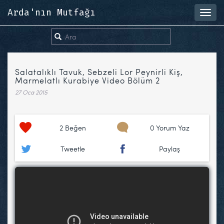
Arda'nın Mutfağı
Toggl
navig
Salatalıklı Tavuk, Sebzeli Lor Peynirli Kiş,
Marmelatlı Kurabiye Video Bölüm 2
27 Oca 2015
2
Beğen
0 Yorum Yaz
Tweetle
Paylaş