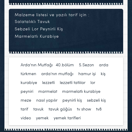
Malzeme listesi ve yazılı tarif için :
Salatalıklı Tavuk
Sebzeli Lor Peynirli Kiş
Marmelatlı Kurabiye
Arda'nın Mutfağı
40.bölüm
,
5.Sezon
,
arda
türkmen
,
arda'nın mutfağı
,
hamur işi
,
kiş
,
kurabiye
,
lezzetli
,
lezzetli tatlılar
,
lor
peyniri
,
marmelat
,
marmelatlı kurabiye
,
meze
,
nasıl yapılır
,
peynirli kiş
,
sebzeli kiş
,
tarif
,
tavuk
,
tavuk göğüs
,
tv show
,
tv8
,
video
,
yemek
,
yemek tarifleri