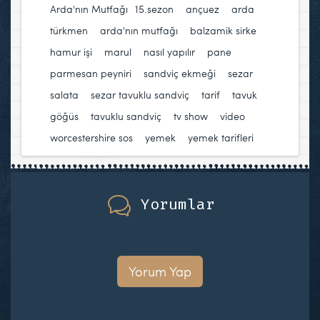
Arda'nın Mutfağı
15.sezon
,
ançuez
,
arda
türkmen
,
arda'nın mutfağı
,
balzamik sirke
,
hamur işi
,
marul
,
nasıl yapılır
,
pane
,
parmesan peyniri
,
sandviç ekmeği
,
sezar
salata
,
sezar tavuklu sandviç
,
tarif
,
tavuk
göğüs
,
tavuklu sandviç
,
tv show
,
video
,
worcestershire sos
,
yemek
,
yemek tarifleri
Yorumlar
Yorum Yap