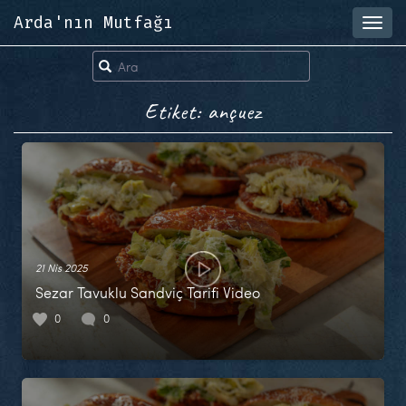
Arda'nın Mutfağı
Toggl
navig
Etiket: ançuez
21 Nis 2025
Sezar Tavuklu Sandviç Tarifi Video
0
0