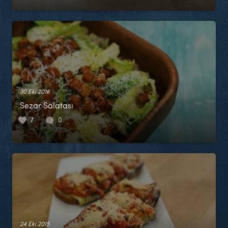
30 Eki 2016
Sezar Salatası
7
0
24 Eki 2015