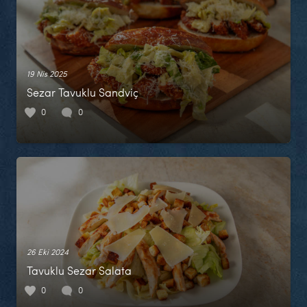
19 Nis 2025
Sezar Tavuklu Sandviç
0
0
26 Eki 2024
Tavuklu Sezar Salata
0
0