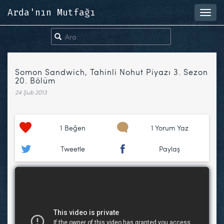
Arda'nın Mutfağı
Toggl
navig
Somon Sandwich, Tahinli Nohut Piyazı 3. Sezon
20. Bölüm
24 Şub 2013
1
Beğen
1 Yorum Yaz
Tweetle
Paylaş