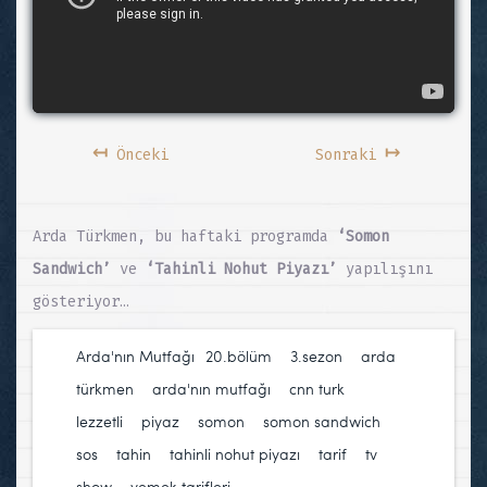
↤
↦
Önceki
Sonraki
Arda Türkmen, bu haftaki programda
‘Somon
Sandwich’
ve
‘Tahinli Nohut Piyazı’
yapılışını
gösteriyor…
Arda'nın Mutfağı
20.bölüm
,
3.sezon
,
arda
türkmen
,
arda'nın mutfağı
,
cnn turk
,
lezzetli
,
piyaz
,
somon
,
somon sandwich
,
sos
,
tahin
,
tahinli nohut piyazı
,
tarif
,
tv
show
,
yemek tarifleri