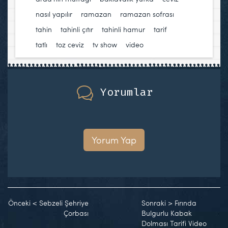
nasıl yapılır
,
ramazan
,
ramazan sofrası
,
tahin
,
tahinli çıtır
,
tahinli hamur
,
tarif
,
tatlı
,
toz ceviz
,
tv show
,
video
Yorumlar
Yorum Yap
Önceki
<
Sebzeli Şehriye
Sonraki
>
Fırında
Çorbası
Bulgurlu Kabak
Dolması Tarifi Video