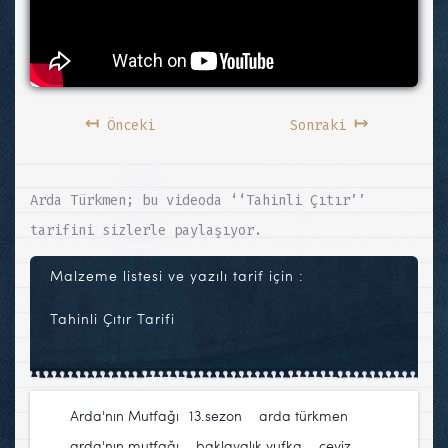
↤
↦
Önceki
Sonraki
Arda Türkmen; bu videoda ‘‘Tahinli Çıtır’’
tarifini sizlerle paylaşıyor.
Malzeme listesi ve yazılı tarif için :
Tahinli Çıtır Tarifi
Arda'nın Mutfağı
13.sezon
,
arda türkmen
,
arda'nın mutfağı
,
baklavalık yufka
,
ceviz
,