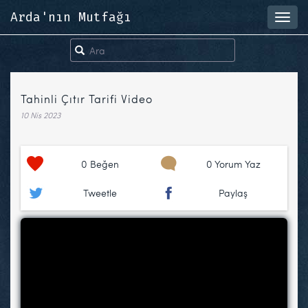
Arda'nın Mutfağı
Toggl
navig
Tahinli Çıtır Tarifi Video
10 Nis 2023
0
Beğen
0 Yorum Yaz
Tweetle
Paylaş