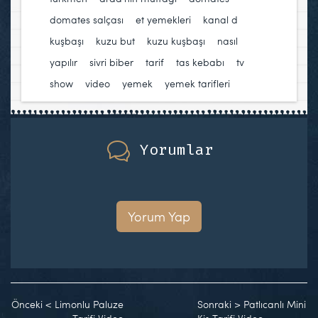
domates salçası
,
et yemekleri
,
kanal d
,
kuşbaşı
,
kuzu but
,
kuzu kuşbaşı
,
nasıl
yapılır
,
sivri biber
,
tarif
,
tas kebabı
,
tv
show
,
video
,
yemek
,
yemek tarifleri
Yorumlar
Yorum Yap
Önceki
<
Limonlu Paluze
Sonraki
>
Patlıcanlı Mini