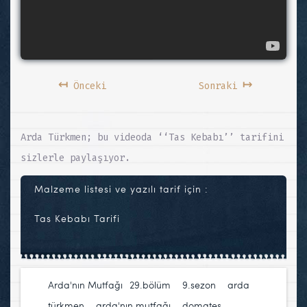
↤
↦
Önceki
Sonraki
Arda Türkmen; bu videoda ‘‘Tas Kebabı’’ tarifini
sizlerle paylaşıyor.
Malzeme listesi ve yazılı tarif için :
Tas Kebabı Tarifi
Arda'nın Mutfağı
29.bölüm
,
9.sezon
,
arda
türkmen
,
arda'nın mutfağı
,
domates
,