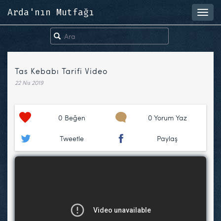
Arda'nın Mutfağı
Toggl
navig
Tas Kebabı Tarifi Video
22 Nis 2019
0
Beğen
0 Yorum Yaz
Tweetle
Paylaş