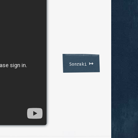
↦
Sonraki