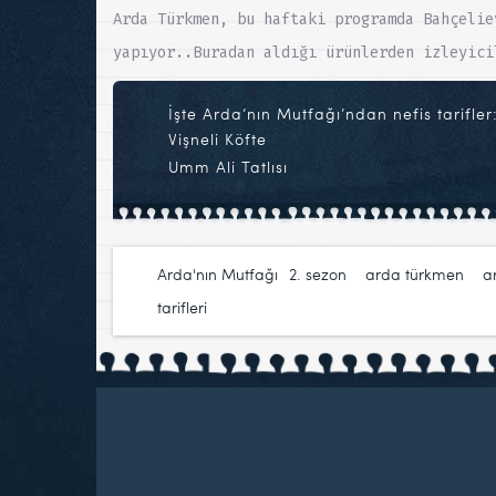
Arda Türkmen, bu haftaki programda Bahçelie
yapıyor..Buradan aldığı ürünlerden izleyici
İşte Arda’nın Mutfağı’ndan nefis tarifler
Vişneli Köfte
Umm Ali Tatlısı
Arda'nın Mutfağı
2. sezon
,
arda türkmen
,
a
tarifleri