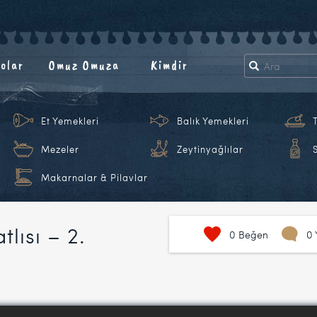
olar
Omuz Omuza
Kimdir
Et Yemekleri
Balık Yemekleri
Mezeler
Zeytinyağlılar
Makarnalar & Pilavlar
tlısı – 2.
0
Beğen
0 