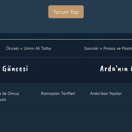
Yorum Yap
Önceki
<
Umm Ali Tatlısı
Sonraki
>
Pırasa ve Pastı
 Güncesi
Arda'nın
a ile Omuz
Ramazan Tarifleri
Arda'dan Yazılar
uza