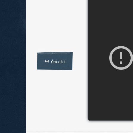
↤
Önceki