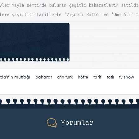
vler Yayla semtinde bulunan çeşitli baharatların satıldı
lere şaşırtıcı tariflerle ‘Vişneli Köfte’ ve ‘Umm Ali’ t
:
rda'nın mutfağı
,
baharat
,
cnn turk
,
köfte
,
tarif
,
tatlı
,
tv show
Yorumlar