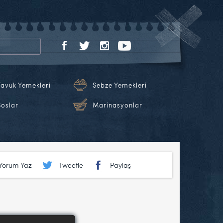
Tavuk Yemekleri
Sebze Yemekleri
Soslar
Marinasyonlar
Yorum Yaz
Tweetle
Paylaş