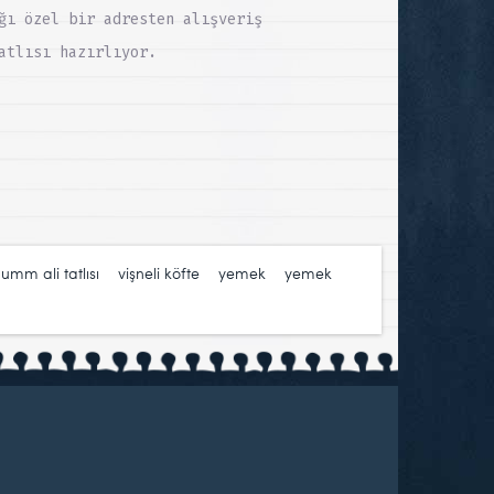
ğı özel bir adresten alışveriş
atlısı hazırlıyor.
,
umm ali tatlısı
,
vişneli köfte
,
yemek
,
yemek