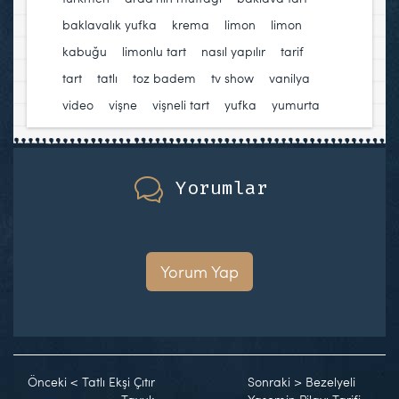
baklavalık yufka
,
krema
,
limon
,
limon
kabuğu
,
limonlu tart
,
nasıl yapılır
,
tarif
,
tart
,
tatlı
,
toz badem
,
tv show
,
vanilya
,
video
,
vişne
,
vişneli tart
,
yufka
,
yumurta
Yorumlar
Yorum Yap
Önceki
<
Tatlı Ekşi Çıtır
Sonraki
>
Bezelyeli