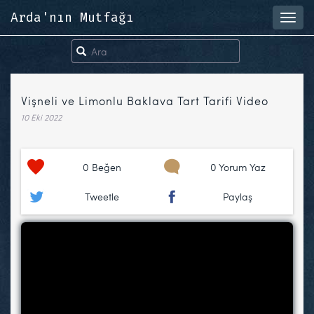
Arda'nın Mutfağı
Toggl
navig
Vişneli ve Limonlu Baklava Tart Tarifi Video
10 Eki 2022
0
Beğen
0 Yorum Yaz
Tweetle
Paylaş