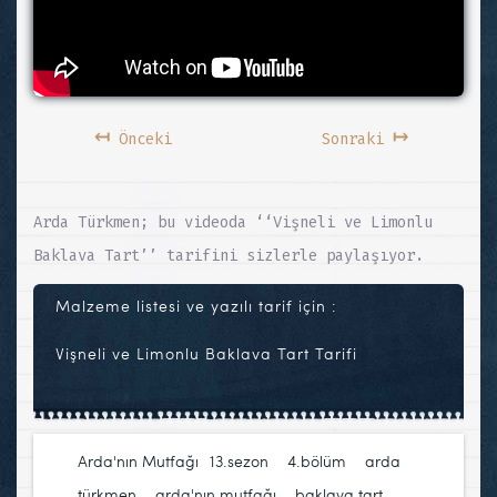
↤
↦
Önceki
Sonraki
Arda Türkmen; bu videoda ‘‘Vişneli ve Limonlu
Baklava Tart’’ tarifini sizlerle paylaşıyor.
Malzeme listesi ve yazılı tarif için :
Vişneli ve Limonlu Baklava Tart Tarifi
Arda'nın Mutfağı
13.sezon
,
4.bölüm
,
arda
türkmen
,
arda'nın mutfağı
,
baklava tart
,