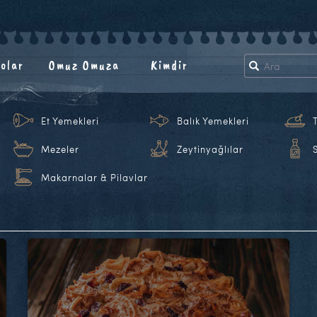
olar
Omuz Omuza
Kimdir
Et Yemekleri
Balık Yemekleri
Mezeler
Zeytinyağlılar
Makarnalar & Pilavlar