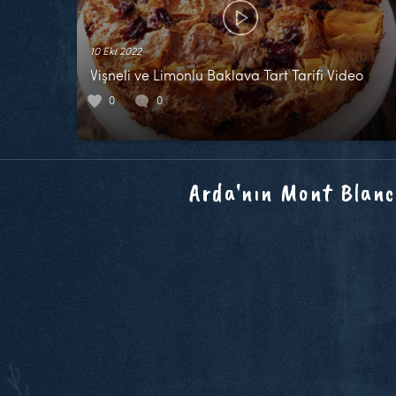
10 Eki 2022
Vişneli ve Limonlu Baklava Tart Tarifi Video
0
0
Arda'nın Mont Blanc