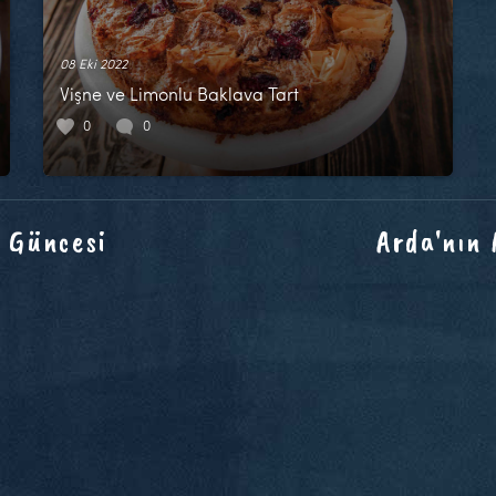
08 Eki 2022
Vişne ve Limonlu Baklava Tart
0
0
 Güncesi
Arda'nın