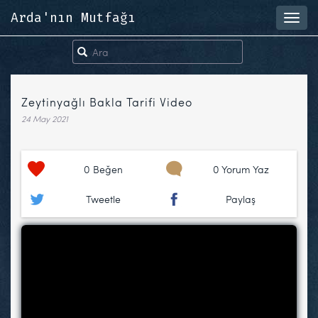
Arda'nın Mutfağı
Toggl
navig
Zeytinyağlı Bakla Tarifi Video
24 May 2021
0
Beğen
0 Yorum Yaz
Tweetle
Paylaş