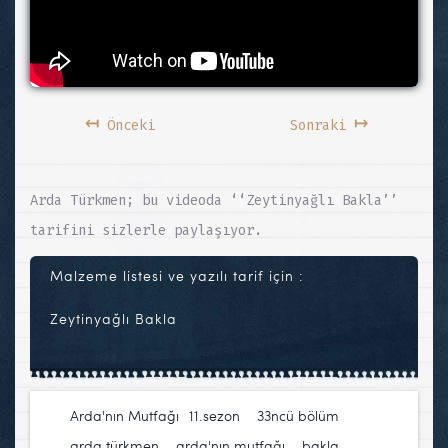
↤
↦
Önceki
Sonraki
Arda Türkmen; bu videoda ‘‘Zeytinyağlı Bakla’’
tarifini sizlerle paylaşıyor.
Malzeme listesi ve yazılı tarif için :
Zeytinyağlı Bakla
Arda'nın Mutfağı
11.sezon
,
33ncü bölüm
,
arda türkmen
,
arda'nın mutfağı
,
bakla
,