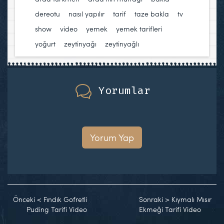
dereotu
,
nasıl yapılır
,
tarif
,
taze bakla
,
tv
show
,
video
,
yemek
,
yemek tarifleri
,
yoğurt
,
zeytinyağı
,
zeytinyağlı
Yorumlar
Yorum Yap
Önceki
<
Fındık Gofretli
Sonraki
>
Kıymalı Mısır
Puding Tarifi Video
Ekmeği Tarifi Video