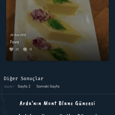
26 Ara 2015
Fava
23
12
Diğer Sonuçlar
Sayfa
2
Sonraki Sayfa
Sayfa
1
Arda'nın Mont Blanc Güncesi