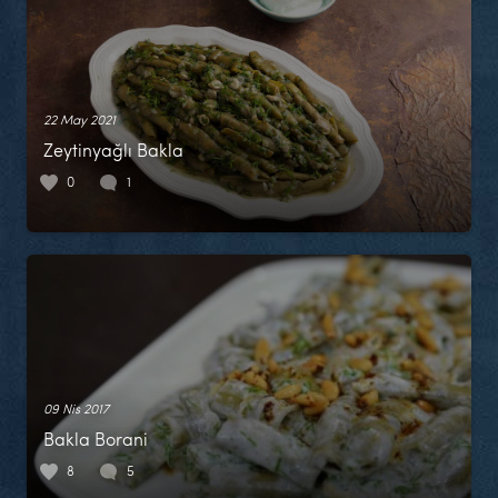
22 May 2021
Zeytinyağlı Bakla
0
1
09 Nis 2017
Bakla Borani
8
5