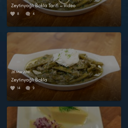
Zeytinyağlı Bakla Tarifi – Video
8
4
26 Mar 2016
Zeytinyağlı Bakla
14
9