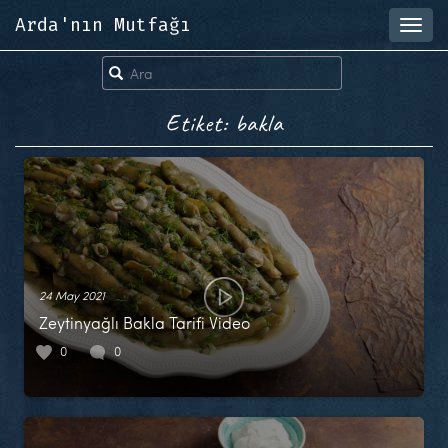
Arda'nın Mutfağı
Toggl
navig
Etiket: bakla
24 May 2021
Zeytinyağlı Bakla Tarifi Video
0
0