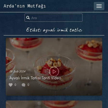
Arda'nın Mutfağı
Toggl
navig
Etiket: ayvalı irmik tatlısı
26 Şub 2024
Ayvalı İrmik Tatlısı Tarifi Video
0
0