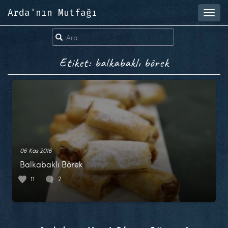
Arda'nın Mutfağı
Toggl
navig
Etiket: balkabaklı börek
06 Kas 2016
Balkabaklı Börek
11
2