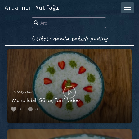
Arda'nın Mutfağı
Toggl
navig
Etiket: damla sakızlı puding
15 May 2019
Muhallebili Güllaç Tarifi Video
0
0