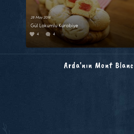
28 May 2016
Gül Lokumlu Kurabiye
4
4
Arda'nın Mont Blanc