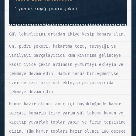
1 yemek kaşığı pudra şekeri
Gül lokumlarını ortadan ikiye kesip kenara alın.
Un, pudra şekeri, kabartma tozu, tereyağı ve
vanilyayı parçalayıcıda kum kıvamına gelinceye
kadar iyice çekin ardından yumurtayı ekleyin ve
çekmeye devam edin. Hamur henüz birleşmediyse
üzerine azar azar süt ekleyip parçalayıcıda
çekmeye devam edin.
Hamur hazır olunca avuç içi büyüklüğünde hamur
parçası koparıp içine yarım gül lokumu koyun ve
kapatıp yuvarlak toplar yapın ve fırın tepsisine
dizin. Tüm hamur topları hazır olunca 180 derece