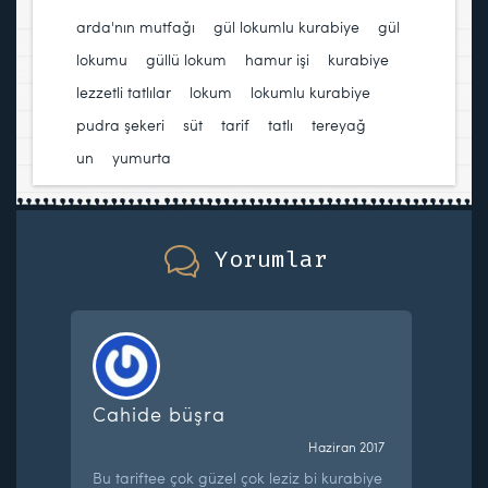
arda'nın mutfağı
,
gül lokumlu kurabiye
,
gül
lokumu
,
güllü lokum
,
hamur işi
,
kurabiye
,
lezzetli tatlılar
,
lokum
,
lokumlu kurabiye
,
pudra şekeri
,
süt
,
tarif
,
tatlı
,
tereyağ
,
un
,
yumurta
Yorumlar
Cahide büşra
Haziran 2017
Bu tariftee çok güzel çok leziz bi kurabiye