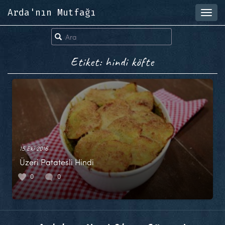
Arda'nın Mutfağı
Toggl
navig
Etiket: hindi köfte
15 Eki 2016
Üzeri Patatesli Hindi
0
0