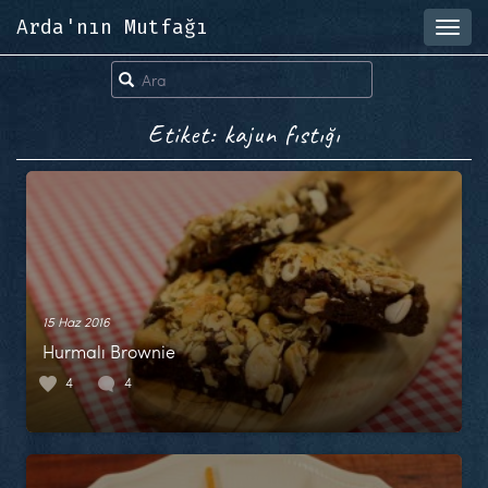
Arda'nın Mutfağı
Toggl
navig
Etiket: kajun fıstığı
15 Haz 2016
Hurmalı Brownie
4
4