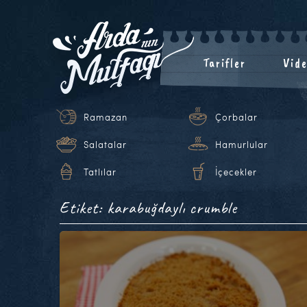
Tarifler
Vide
Ramazan
Çorbalar
Salatalar
Hamurlular
Tatlılar
İçecekler
Etiket: karabuğdaylı crumble