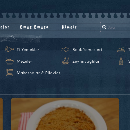
olar
Omuz Omuza
Kimdir
Et Yemekleri
Balık Yemekleri
Mezeler
Zeytinyağlılar
Makarnalar & Pilavlar