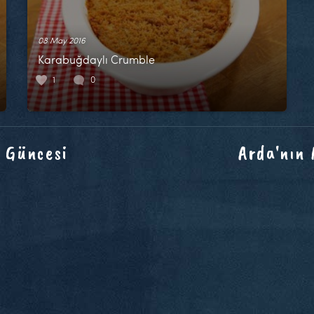
08 May 2016
Karabuğdaylı Crumble
1
0
 Güncesi
Arda'nın