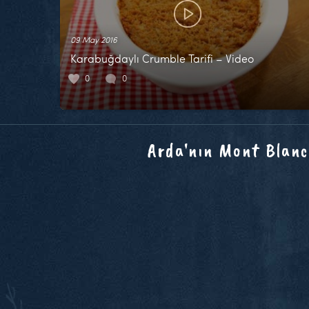
09 May 2016
Karabuğdaylı Crumble Tarifi – Video
0
0
Arda'nın Mont Blanc