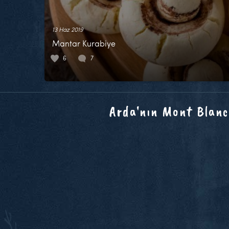
13 Haz 2019
Mantar Kurabiye
6
7
Arda'nın Mont Blanc