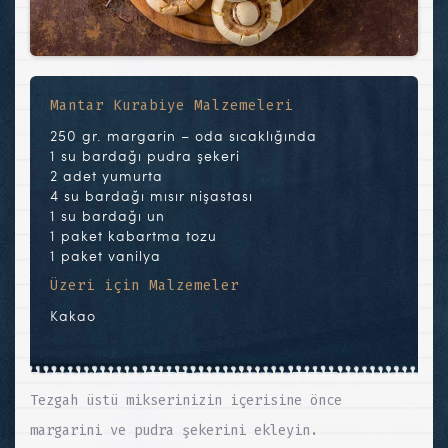
Mantar Kurabiye Malzemeleri
250 gr. margarin – oda sıcaklığında
1 su bardağı pudra şekeri
2 adet yumurta
4 su bardağı mısır nişastası
1 su bardağı un
1 paket kabartma tozu
1 paket vanilya
Üzeri için Malzemeler
Kakao
Tezgah üstü mikserinizin içerisine önce
margarini ve pudra şekerini ekleyin.