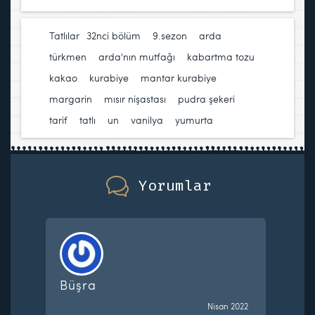
Tatlılar
32nci bölüm
,
9.sezon
,
arda
türkmen
,
arda'nın mutfağı
,
kabartma tozu
,
kakao
,
kurabiye
,
mantar kurabiye
,
margarin
,
mısır nişastası
,
pudra şekeri
,
tarif
,
tatlı
,
un
,
vanilya
,
yumurta
Yorumlar
Büşra
Nisan 2022