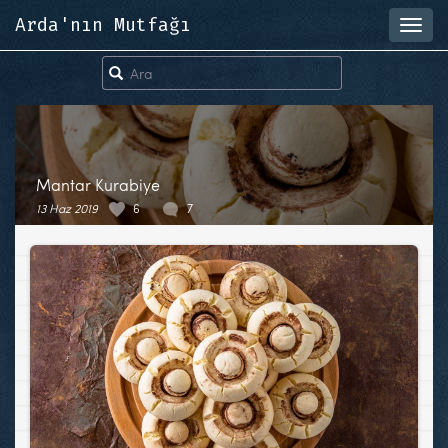
Arda'nın Mutfağı
Toggl
navig
Mantar Kurabiye
13 Haz 2019
6
7