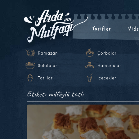
Tarifler
Vide
Ramazan
Çorbalar
Salatalar
Hamurlular
Tatlılar
İçecekler
Etiket: milföylü tatlı