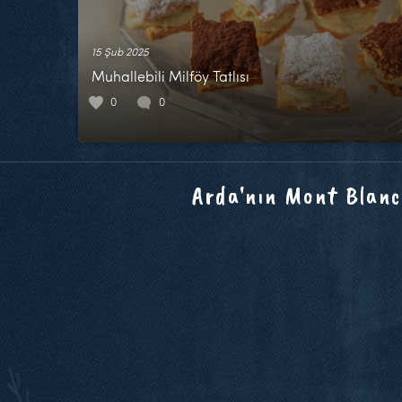
15 Şub 2025
Muhallebili Milföy Tatlısı
0
0
Arda'nın Mont Blanc