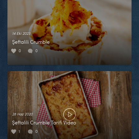
14 Eki 2023
Şeftalili Crumble
0
0
28 Haz 2020
Şeftalili Crumble Tarifi Video
1
0