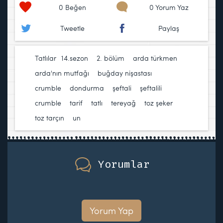
0
Beğen
0 Yorum Yaz
Tweetle
Paylaş
Tatlılar
14.sezon
,
2. bölüm
,
arda türkmen
,
arda'nın mutfağı
,
buğday nişastası
,
crumble
,
dondurma
,
şeftali
,
şeftalili
crumble
,
tarif
,
tatlı
,
tereyağ
,
toz şeker
,
toz tarçın
,
un
Yorumlar
Yorum Yap