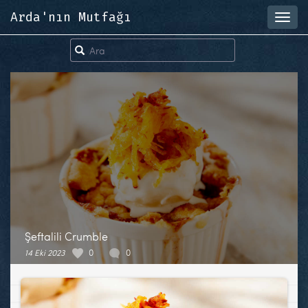
Arda'nın Mutfağı
Toggl
navig
Şeftalili Crumble
14 Eki 2023
0
0