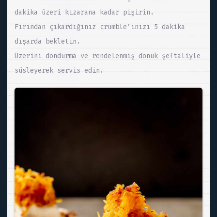
dakika üzeri kızarana kadar pişirin.
Fırından çıkardığınız crumble’ınızı 5 dakika
dışarda bekletin.
Üzerini dondurma ve rendelenmiş donuk şeftaliyle
süsleyerek servis edin.