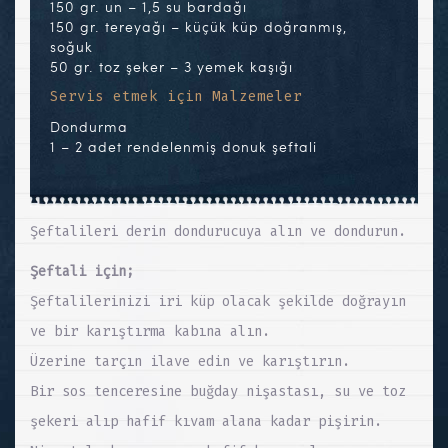
150 gr. un – 1,5 su bardağı
150 gr. tereyağı – küçük küp doğranmış,
soğuk
50 gr. toz şeker – 3 yemek kaşığı
Servis etmek için Malzemeler
Dondurma
1 – 2 adet rendelenmiş donuk şeftali
Şeftalileri derin dondurucuya alın ve dondurun.
Şeftali için;
Şeftalilerinizi iri küp olacak şekilde doğrayın
ve bir karıştırma kabına alın.
Üzerine tarçın ilave edin ve karıştırın.
Bir sos tenceresine buğday nişastası, su ve toz
şekeri alıp hafif kıvam alana kadar pişirin.