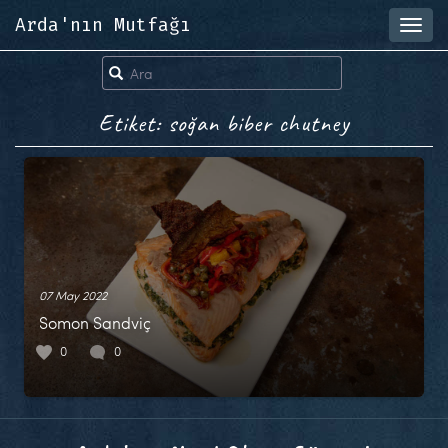
Arda'nın Mutfağı
Toggl
navig
Etiket: soğan biber chutney
07 May 2022
Somon Sandviç
0
0