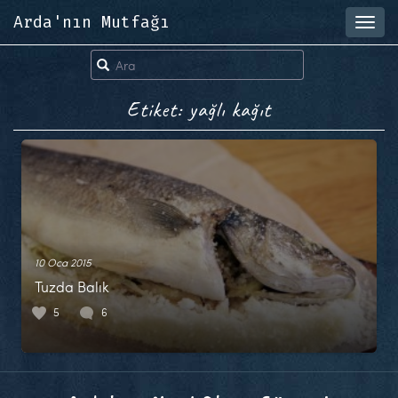
Arda'nın Mutfağı
Toggl
navig
Etiket: yağlı kağıt
10 Oca 2015
Tuzda Balık
5
6