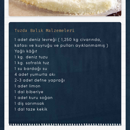
Tuzda Balık Malzemeleri
1 adet deniz levreği ( 1,250 kg civarında,
kafası ve kuyruğu ve pulları ayıklanmamış )
Yağlı kâğıt
1 kg. deniz tuzu
1 kg. sofralık tuz
1 su bardağı su
4 adet yumurta akı
2-3 adet defne yaprağı
1 adet limon
1 dal biberiye
1 adet kuru soğan
1 diş sarımsak
1 dal taze kekik