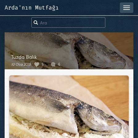
Arda'nın Mutfağı
Toggl
navig
Tuzda Balık
10 Oca 2015
5
6