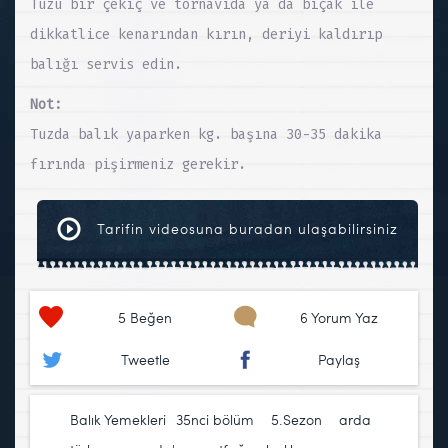
Tuzu bir çekiç ve tornavida ya da bıçak ile
dikkatlice kenarından kırın, deriyi kaldırıp
balığı servis edin.
Not:
Tuzda balık yaparken kg. başına 30-35 dakika
fırında pişirmeniz gerekir.
Tarifin videosuna buradan ulaşabilirsiniz
5
Beğen
6 Yorum Yaz
Tweetle
Paylaş
Balık Yemekleri
35nci bölüm
,
5.Sezon
,
arda