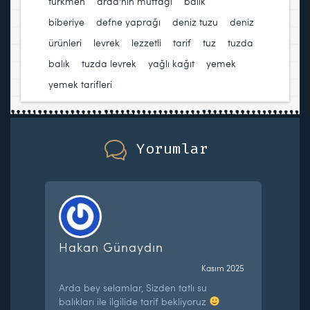
türkmen
,
arda'nın mutfağı
,
balık
,
biberiye
,
defne yaprağı
,
deniz tuzu
,
deniz
ürünleri
,
levrek
,
lezzetli
,
tarif
,
tuz
,
tuzda
balık
,
tuzda levrek
,
yağlı kağıt
,
yemek
,
yemek tarifleri
Yorumlar
Hakan Günaydın
Kasım 2025
Arda bey selamlar, Sizden tatlı su
balıkları ile ilgilide tarif bekliyoruz